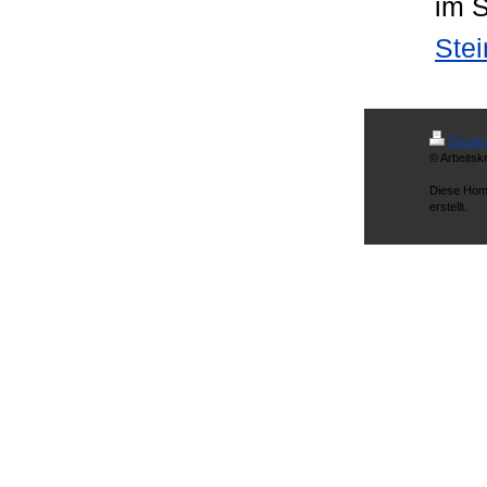
im S
Stei
Druckv
© Arbeitsk
Diese Hom
erstellt.