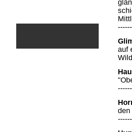
glä
schi
Mitt
------
Gli
auf 
Wild
Hau
"Obe
------
Hor
den 
------