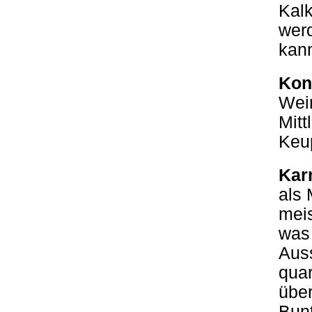
Kalk
wer
kan
Kon
Wei
Mitt
Keup
Kar
als 
meis
was 
Auss
quar
über
Bunt