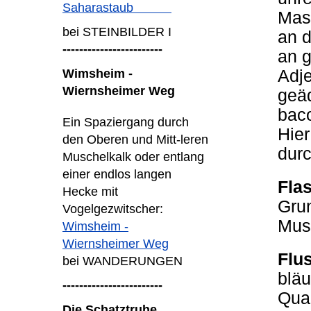
Saharastaub
Mase
bei STEINBILDER I
an d
------------------------
an g
Adje
Wimsheim -
Wiernsheimer Weg
geä
bac
Ein Spaziergang durch
Hier
den Oberen und Mitt-leren
durc
Muschelkalk oder entlang
einer endlos langen
Flas
Hecke mit
Grun
Vogelgezwitscher:
Mus
Wimsheim -
Wiernsheimer Weg
Flu
bei WANDERUNGEN
bläu
------------------------
Quar
Die Schatztruhe