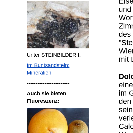
Eise
und 
Wort
Zimm
des
"Ste
Wier
Unter STEINBILDER I:
mit 
Im Buntsandstein:
Mineralien
Dol
------------------------
eine
im G
Auch sie bieten
den 
Fluoreszenz:
sein
verl
Calc