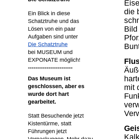
Eise
die 
Ein Blick in diese
schn
Schatztruhe und das
Bild
Lösen von ein paar
Pfor
Aufgaben sind unter
Die Schatztruhe
Bunt
bei MUSEUM und
EXPONATE möglich!
Flu
------------------------
Äuße
hart
Das Museum ist
mit
geschlossen, aber es
wurde dort hart
Funk
gearbeitet.
verw
Verw
Statt Besuchende jetzt
Kistentürme, statt
Gei
Führungen jetzt
Kalk