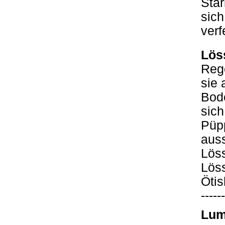
Star
sich
verf
Lös
Rege
sie 
Bode
sich
Püp
auss
Löss
Löss
Ötis
------
Lum