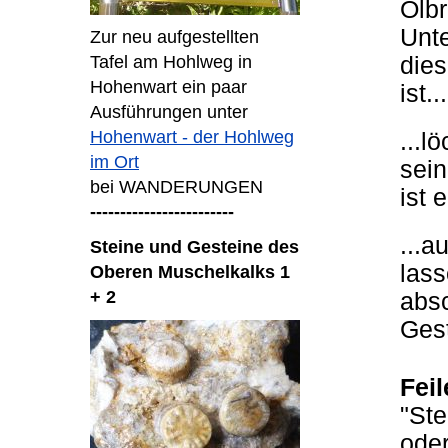
Ölbr
Unte
Zur neu aufgestellten
dies
Tafel am Hohlweg in
Hohenwart ein paar
ist...
Ausführungen unter
Hohenwart - der Hohlweg
...l
im Ort
sein
bei WANDERUNGEN
ist e
------------------------
...a
Steine und Gesteine des
lass
Oberen Muschelkalks 1
+ 2
absc
Gest
Fei
"Ste
oder