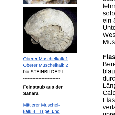
lehm
sofo
ein 
Unte
West
Mus
Fla
Oberer Muschelkalk 1
Bere
Oberer Muschelkalk 2
blau
bei STEINBILDER I
durc
------------------------
Län
Feinstaub aus der
Calc
Sahara
Flas
Mittlerer Muschel-
verl
kalk 4 - Tripel und
unre