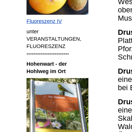
West
ober
Mus
Fluoreszenz IV
Dru
unter
VERANSTALTUNGEN,
Plat
FLUORESZENZ
Pfo
------------------------
Sch
Hohenwart - der
Dru
Hohlweg im Ort
eine
bei 
Dru
eine
Skal
Wal