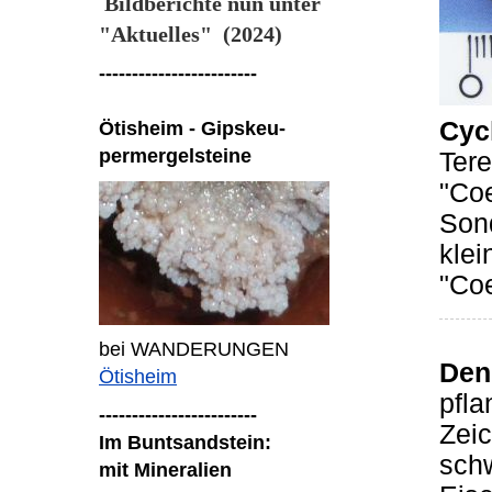
Bildberichte nun unter
"Aktuelles" (2024)
------------------------
Cyc
Ötisheim - Gipskeu-
permergelsteine
Tere
"Coe
Sond
klei
"Coe
bei WANDERUNGEN
Dend
Ötisheim
pfl
------------------------
Zeic
Im Buntsandstein:
sch
mit Mineralien