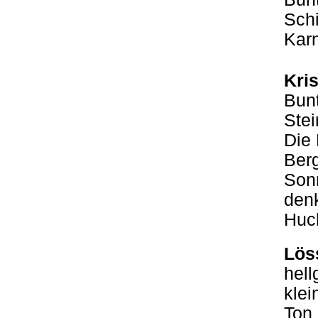
Schi
Karn
Kris
Bunt
Stei
Die 
Berg
Sonn
denk
Huch
Lös
hell
klei
Ton 