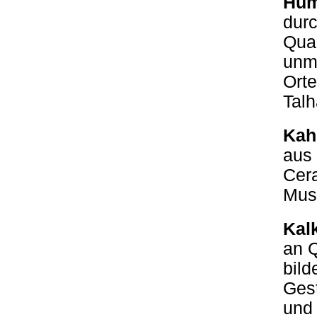
Hum
durc
Qua
unmi
Orte
Talh
Kah
aus 
Cera
Mus
Kalk
an 
bild
Gest
und 