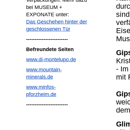
Verpackungen. Mehr dazu
durc
bei MUSEUM +
sin
EXPONATE unter:
verf
Das Geschehen hinter der
geschlossenen Tür
Eise
Mus
------------------------
Befreundete Seiten
Gips
www.di-montelupo.de
Kris
- Im
www.mountain-
mit 
minerals.de
www.minfos-
Gips
pforzheim.de
weic
------------------------
dem
Gli