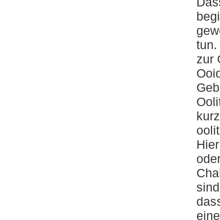
Dass
begi
gewö
tun.
zur 
Ooid
Gebi
Ooli
kurz
ooli
Hie
oder
Cha
sind
dass
eine