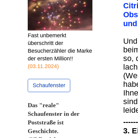
Citr
Obs
und
Fast unbemerkt
Und 
überschritt der
bei
Besucherzähler die Marke
so, 
der ersten Million!!
lach
(03.11.2024)
(We
habe
Schaufenster
Ihne
sind
Das "reale"
leid
Schaufenster in der
------
Poststraße ist
3. 
Geschichte.