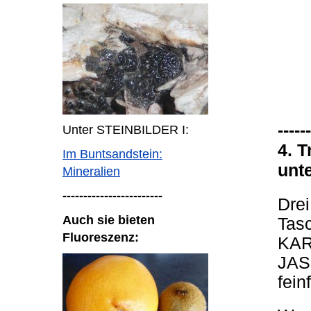
------
Unter STEINBILDER I:
4. 
Im Buntsandstein:
unt
Mineralien
------------------------
Drei
Auch sie bieten
Tasc
Fluoreszenz:
KARN
JASP
fei