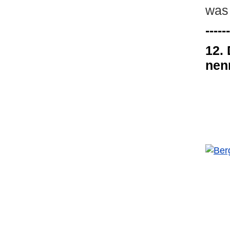
was 
------
12.
nen