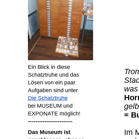
Ein Blick in diese
Tro
Schatztruhe und das
Sta
Lösen von ein paar
was 
Aufgaben sind unter
Hor
Die Schatztruhe
gelb
bei MUSEUM und
EXPONATE möglich!
= B
------------------------
Im 
Das Museum ist