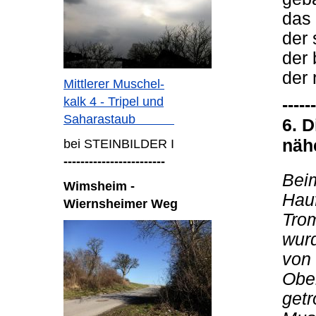
das
der
der
der
Mittlerer Muschel-
kalk 4 - Tripel und
------
Saharastaub
6. 
näh
bei STEINBILDER I
------------------------
Bei
Wimsheim -
Hauf
Wiernsheimer Weg
Trom
wurd
von 
Ober
getr