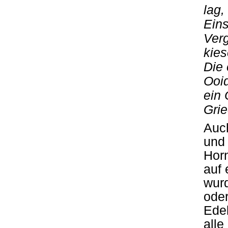
lag,
Ein
Verg
kies
Die 
Ooid
ein 
Grie
Auc
und 
Horn
auf 
wurd
ode
Edel
alle