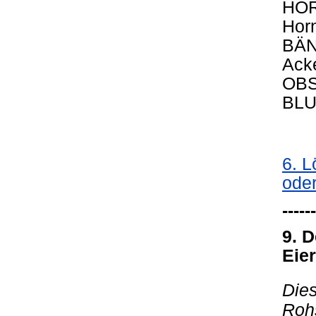
HOR
Horn
BÄN
Ack
OBS
BLU
6. L
oder
------
9. D
Eier
Die
Rohs