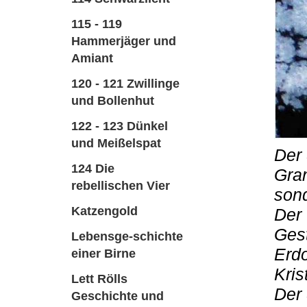
115 - 119
Hammerjäger und
Amiant
120 - 121 Zwillinge
und Bollenhut
122 - 123 Dünkel
und Meißelspat
Der
124 Die
Gran
rebellischen Vier
sond
Katzengold
Der 
Gest
Lebensge-schichte
Erdo
einer Birne
Kris
Lett Rölls
Der
Geschichte und