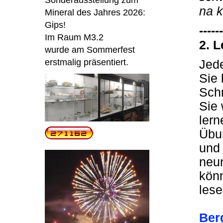
Sonderausstellung zum
na k
Mineral des Jahres 2026:
Gips!
------
Im Raum M3.2
2. 
wurde am Sommerfest
erstmalig präsentiert.
Jed
Sie
Sch
Sie 
lern
Übu
und 
neun
könn
les
Berg