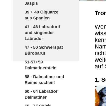
Jaspis
39 + 40 Ölquarze
Trom
aus Spanien
Wen
41 - 46 Labradorit
wis
und singender
Labrador
ken
Name
47 - 50 Schwerspat
rich
Bürobarüt
weit
51-57+59
auf 
Dalmatinerstein
58 - Dalmatiner und
1. 
Reime suchen!
60 - 64 Labrador
Dalmatiner