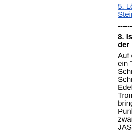
5. 
Stei
------
8. I
der
Auf 
ein 
Sch
Sch
Edel
Trom
brin
Pun
zwa
JAS