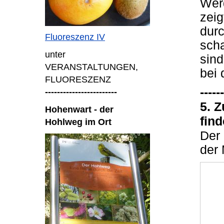
Wer
zeig
dur
Fluoreszenz IV
scha
unter
sin
VERANSTALTUNGEN,
bei 
FLUORESZENZ
------
------------------------
5. 
Hohenwart - der
find
Hohlweg im Ort
Der
der 