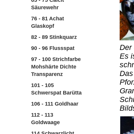
65 - 75 Calcit
Säurewehr
76 - 81 Achat
Glaskopf
82 - 89 Stinkquarz
Der 
90 - 96 Flussspat
Es i
97 - 100 Strichfarbe
sch
Mohshärte Dichte
Das 
Transparenz
Pfor
101 - 105
Gran
Schwerspat Barütta
Schn
106 - 111 Goldhaar
Bild
112 - 113
Goldwaage
114 Schwarzlicht