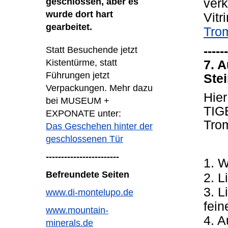
geschlossen, aber es
verk
wurde dort hart
Vitr
gearbeitet.
Tro
------
Statt Besuchende jetzt
Kistentürme, statt
7. A
Führungen jetzt
Ste
Verpackungen. Mehr dazu
Hie
bei MUSEUM +
TIG
EXPONATE unter:
Tro
Das Geschehen hinter der
geschlossenen Tür
------------------------
1. W
Befreundete Seiten
2. L
3. 
www.di-montelupo.de
fein
www.mountain-
4. A
minerals.de