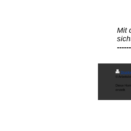
Mit 
sich
------
Druckv
© Arbeitsk
Diese Hom
erstellt.