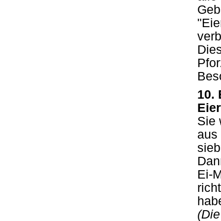
Gebi
"Eie
verb
Dies
Pfo
Bes
10.
Eie
Sie 
aus 
sieb
Dann
Ei-M
rich
hab
(Die