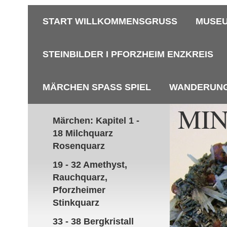
START WILLKOMMENSGRUSS
MUSEU
STEINBILDER I PFORZHEIM ENZKREIS
MÄRCHEN SPASS SPIEL
WANDERUN
MI
Märchen: Kapitel 1 -
18 Milchquarz
P
Rosenquarz
19 - 32 Amethyst,
Rauchquarz,
Pforzheimer
Stinkquarz
33 - 38 Bergkristall