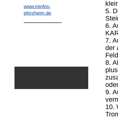
klei
www.minfos-
5. D
pforzheim.de
Stei
------------------------
6. A
KA
7. A
der 
Feld
8. A
plus
zusa
oder
9. A
verm
10. 
Tro