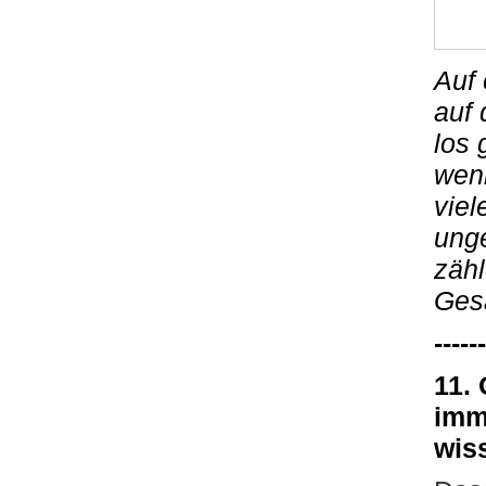
Auf 
auf 
los 
wenn
viel
unge
zähl
Ges
------
11.
imm
wiss