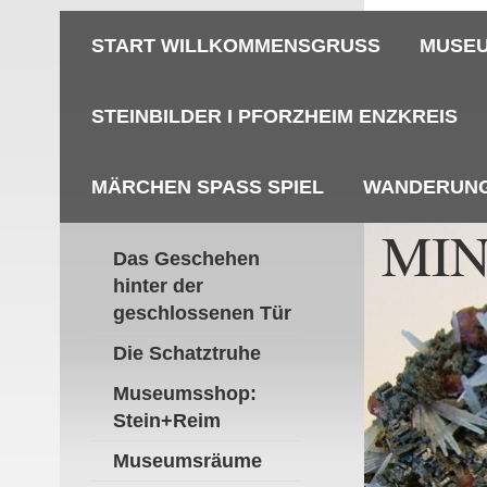
START WILLKOMMENSGRUSS
MUSEU
STEINBILDER I PFORZHEIM ENZKREIS
MÄRCHEN SPASS SPIEL
WANDERUN
MI
Das Geschehen
hinter der
P
geschlossenen Tür
Die Schatztruhe
Museumsshop:
Stein+Reim
Museumsräume