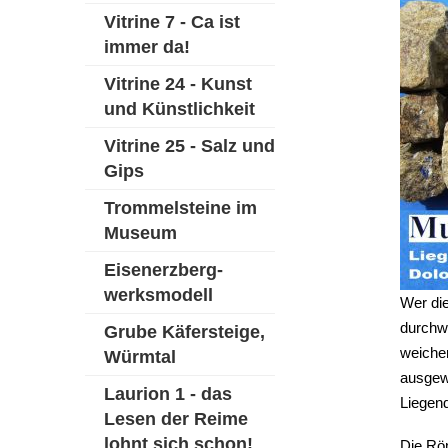
Vitrine 7 - Ca ist
immer da!
Vitrine 24 - Kunst
und Künstlichkeit
Vitrine 25 - Salz und
Gips
Trommelsteine im
Museum
Eisenerzberg-
werksmodell
Wer di
durchwa
Grube Käfersteige,
weiche
Würmtal
ausgew
Laurion 1 - das
Liegen
Lesen der Reime
lohnt sich schon!
Die Rö