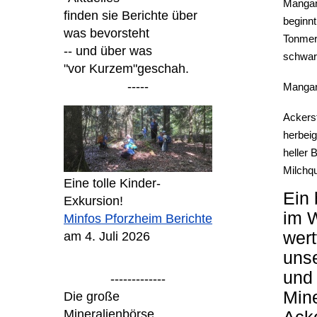
Mangan
finden sie Berichte über
beginnt
was bevorsteht
Tonmerg
-- und über was
schwar
"vor Kurzem"
geschah.
-----
Mangand
Ackers
herbei
heller 
Milchq
Eine tolle Kinder-
Ein 
Exkursion!
im 
Minfos Pforzheim Berichte
wert
am 4. Juli 2026
uns
und 
-------------
Min
Die große
Mineralienbörse