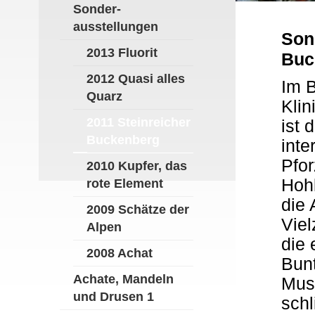
Sonder-
ausstellungen
Son
2013 Fluorit
Buc
2012 Quasi alles
Im 
Quarz
Kli
2011 Steinreicher
ist 
Buckenberg
inte
Pfo
2010 Kupfer, das
Hoh
rote Element
die 
2009 Schätze der
Viel
Alpen
die 
2008 Achat
Bunt
Achate, Mandeln
Mus
und Drusen 1
schl