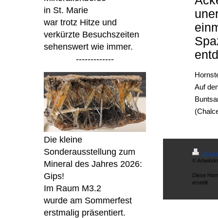
Acke
in St. Marie
uner
war trotz Hitze und
einm
verkürzte Besuchszeiten
Spa
sehenswert wie immer.
entd
-------------
Hornste
Auf den
Buntsan
(Chalc
Die kleine
Sonderausstellung zum
Druckv
© Arbeitsk
Mineral des Jahres 2026:
Gips!
Diese Hom
erstellt.
Im Raum M3.2
wurde am Sommerfest
erstmalig präsentiert.