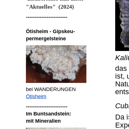
"Aktuelles" (2024)
------------------------
Ötisheim - Gipskeu-
permergelsteine
Kali
das 
ist,
Natu
bei WANDERUNGEN
ents
Ötisheim
Cubi
------------------------
Im Buntsandstein:
Da i
mit Mineralien
Expe