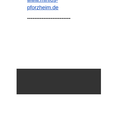
www.minfos-
pforzheim.de
------------------------