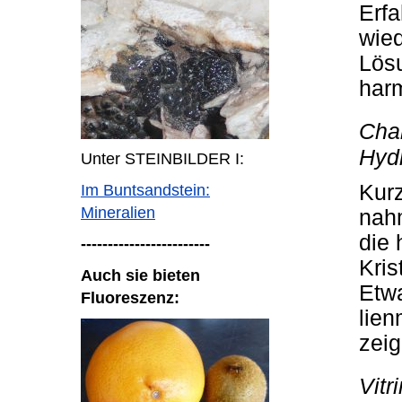
Erf
wie
Lösu
har
Chal
Hydr
Unter STEINBILDER I:
Kurz
Im Buntsandstein:
Mineralien
nahm
die
------------------------
Kris
Auch sie bieten
Etw
Fluoreszenz:
lie
zeig
Vitr