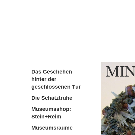
START WILLKOMMENSGRUSS
MUSEU
STEINBILDER I PFORZHEIM ENZKREIS
MÄRCHEN SPASS SPIEL
WANDERUN
MI
Das Geschehen
hinter der
P
geschlossenen Tür
Die Schatztruhe
Museumsshop:
Stein+Reim
Museumsräume