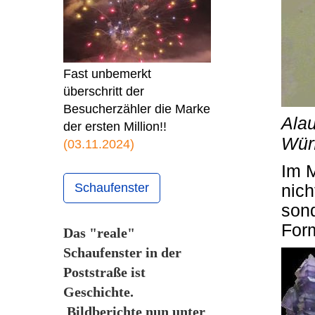
Fast unbemerkt
überschritt der
Besucherzähler die Marke
Alau
der ersten Million!!
Wür
(03.11.2024)
Im M
Schaufenster
nich
sond
For
Das "reale"
Schaufenster in der
Poststraße ist
Geschichte.
Bildberichte nun unter